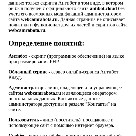
данных только скрипта Антибот в том виде, в котором
он был получен с официального сайта
antibot.cloud
без
учета его возможных модификаций администратором
сайта
webcamrabota.ru
. Данная страница не описывает
политики и функционал других частей и скриптов сайта
webcamrabota.ru
.
Определение понятий:
Антибот
- скрипт (программное обеспечение) на языке
программирования PHP.
Облачный сервис
- сервер онлайн-сервиса Антибот
Клауд.
Администратор
- лицо, владеющее или управляющее
сайтом
webcamrabota.ru
и являющееся оператором
персональных данных. Контактные данные
администратора доступны в разделе "Контакты" на
сайте.
Пользователь
- лицо (посетитель), посещающее и
использующее сайт с помощью интернет браузера.
Cookies
- уникальный фрагмент данных, который сайт